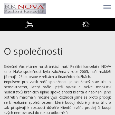
O společnosti
Srdečně Vás vítáme na stránkách naší Realitní kanceláře NOVA
s.r.o. Naše společnost byla založena v roce 2005, naši makléři
již mají i 26 let praxe v relitách a finančních službách.
Impulsem pro vznik naší společnosti je současný stav trhu s
nemovitostmi, který stále ještě vykazuje velké množství
nedostatků bránících úplné spokojenosti klienta a naplnění jeho
potřeb v maximální možné výši. Rozhodli jsme se proto připojit
se k realitním společnostem, které budují dobré jméno trhu a
tak přispívají k rostoucí důvěře klientů svěřit prodej či koupi
svých nemovitostí do rukou odborníků.