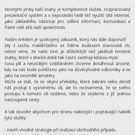
Nosnými prvky naší snahy je komplexnost služeb, rozpracovaný
prezentační systém a v neposlední řadě též využití sítě internet,
jako základního nástroje pro sdílení informací, komunikaci a
řízení celé sítě naší společnosti.
Naším krédem je spokojený zákazník, který nás dále doporučí!
My z cechu makléřského se řídíme kodexem stavovské cti,
neboť víme, že naše čest je důležitější než jakékoli hmotné
statky, které v dnešní době tak často zastírají lidskou mysl.
Svou pílí a neustálým vzděláváním chceme dosáhnout úrovně,
kdy na nás bude pohlíženo jako na důvěryhodné odborníky a ne
jako na neumělé amatéry.
Může se stát, že se objeví překážky, které zabrání nebo zbrzdí
náš postup k vysněnému cíli, ale to neznamená, že se svého
postupu k tomuto cíli vzdáme, nebo že sejdeme z již jednou
nastoupené cesty.
A tak dovolte abychom pro stranu nabízející i poptávající nabídli
tyto služby:
- návrh vhodné strategie při realizaci obchodního případu