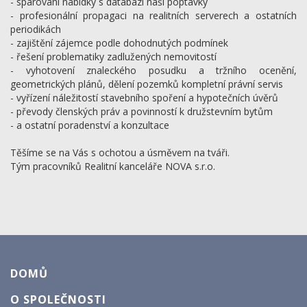
- spárování nabídky s databází naší poptávky
- profesionální propagaci na realitních serverech a ostatních
periodikách
- zajištění zájemce podle dohodnutých podmínek
- řešení problematiky zadlužených nemovitostí
- vyhotovení znaleckého posudku a tržního ocenění,
geometrických plánů, dělení pozemků kompletní právní servis
- vyřízení náležitostí stavebního spoření a hypotečních úvěrů
- převody členských práv a povinností k družstevním bytům
- a ostatní poradenství a konzultace
Těšíme se na Vás s ochotou a úsměvem na tváři.
Tým pracovníků Realitní kanceláře NOVA s.r.o.
DOMŮ
O SPOLEČNOSTI